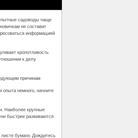
Опытные садоводы чаще
и новичкам не составит
тересоваться информацией
пугивает кропотливость
отношении к делу
ледующим причинам
и опыта немного, начните
и. Наиболее крупные
Они быстрее развиваются
а листе бумаги. Дождитесь