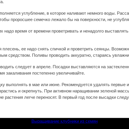
а.
полняется углубление, в которое наливают немного воды. Рас
чтобы проросшее семечко лежало бы на поверхности, не углубля
их надо время от времени проветривать и ненадолго выставлять
 плесень, ее надо снять спичкой и проветрить сеянцы. Возмож
вым средством. Поливы проводить аккуратно, стараясь увлажни
водить следует в апреле. Посадки выставляются на застекленн
емя закаливания постепенно увеличивайте.
дку выполнять в мае или июне. Рекомендуется удалять первые и
зрастись и окрепнуть. При активном наращивании зеленой масс
кие растения легче переносят. В первый год после высадки сле
Выращивание клубники из семян