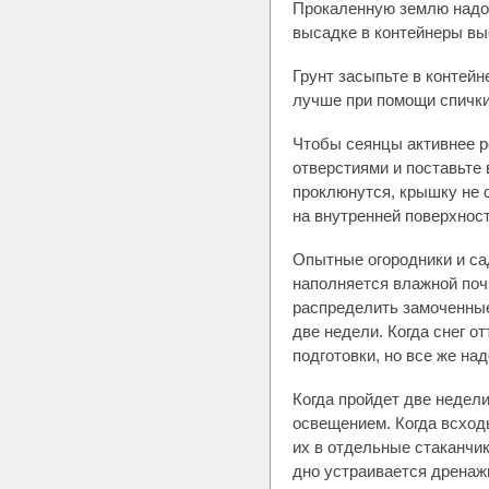
Прокаленную землю надо о
высадке в контейнеры вы
Грунт засыпьте в контей
лучше при помощи спички,
Чтобы сеянцы активнее р
отверстиями и поставьте 
проклюнутся, крышку не о
на внутренней поверхнос
Опытные огородники и са
наполняется влажной почв
распределить замоченные
две недели. Когда снег о
подготовки, но все же на
Когда пройдет две недел
освещением. Когда всход
их в отдельные стаканчик
дно устраивается дренажн