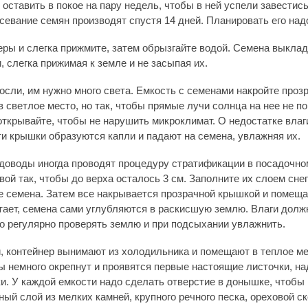
ставить в покое на пару недель, чтобы в ней успели завестис
севание семян производят спустя 14 дней. Планировать его над
неры и слегка прижмите, затем обрызгайте водой. Семена выкла
 слегка прижимая к земле и не засыпая их.
осли, им нужно много света. Емкость с семенами накройте проз
в светлое место, но так, чтобы прямые лучи солнца на нее не п
ткрывайте, чтобы не нарушить микроклимат. О недостатке влаг
ти крышки образуются капли и падают на семена, увлажняя их.
доводы иногда проводят процедуру стратификации в посадочном
ой так, чтобы до верха осталось 3 см. Заполните их слоем сне
 семена. Затем все накрывается прозрачной крышкой и помеща
ттает, семена сами углубляются в раскисшую землю. Влаги долж
до регулярно проверять землю и при подсыхании увлажнить.
и, контейнер вынимают из холодильника и помещают в теплое м
ы немного окрепнут и проявятся первые настоящие листочки, на
и. У каждой емкости надо сделать отверстие в донышке, чтобы 
ый слой из мелких камней, крупного речного песка, ореховой с