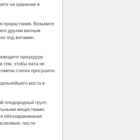
ите на хранение в
я прорастания. Возьмите
 его другим ватным
из-под витамин.
проводите процедуру
 тем, чтобы вата не
семена слегка просушите.
дальнейшего роста в
й плодородный грунт.
ельными веществами.
ля обеззараживания
насекомые, после