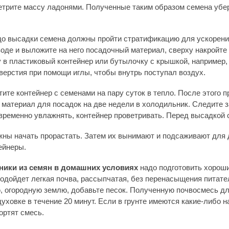
етрите массу ладонями. Полученные таким образом семена убер
до высадки семена должны пройти стратификацию для ускорени
воде и выложите на него посадочный материал, сверху накройте
 в пластиковый контейнер или бутылочку с крышкой, например, 
верстия при помощи иглы, чтобы внутрь поступал воздух.
ите контейнер с семенами на пару суток в тепло. После этого 
материал для посадок на две недели в холодильник. Следите за
временно увлажнять, контейнер проветривать. Перед высадкой 
жны начать прорастать. Затем их вынимают и подсаживают для 
ейнеры.
ики из семян в домашних условиях
надо подготовить хороши
одойдет легкая почва, рассыпчатая, без перенасыщения питат
 огородную землю, добавьте песок. Полученную почвосмесь д
уховке в течение 20 минут. Если в грунте имеются какие-либо 
ортят смесь.