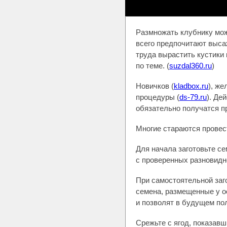
Размножать клубнику мож
всего предпочитают выса
труда вырастить кустики 
по теме. (
suzdal360.ru
)
Новичков (
kladbox.ru
), ж
процедуры (
ds-79.ru
). Де
обязательно получатся п
Многие стараются провес
Для начала заготовьте се
с проверенных разновидн
При самостоятельной заг
семена, размещенные у о
и позволят в будущем по
Срежьте с ягод, показавш