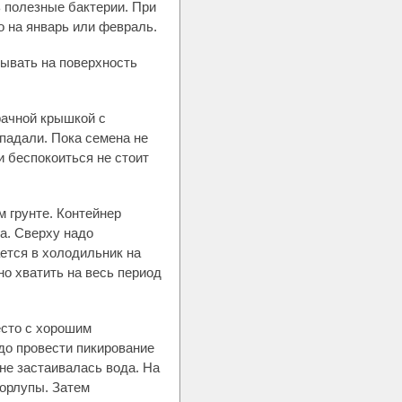
ь полезные бактерии. При
о на январь или февраль.
дывать на поверхность
рачной крышкой с
опадали. Пока семена не
и беспокоиться не стоит
 грунте. Контейнер
га. Сверху надо
ется в холодильник на
но хватить на весь период
есто с хорошим
до провести пикирование
не застаивалась вода. На
корлупы. Затем