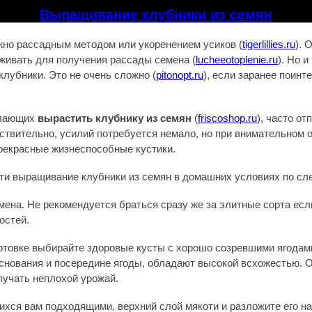
Выращивание клубники из семян
но рассадным методом или укоренением усиков (
tigerlillies.ru
). 
живать для получения рассады семена (
lucheeotoplenie.ru
). Но 
клубники. Это не очень сложно (
pitonopt.ru
), если заранее поин
елающих
вырастить клубнику из семян
(
friscoshop.ru
), часто от
йствительно, усилий потребуется немало, но при внимательном 
рекрасные жизнеспособные кустики.
ти выращивание клубники из семян в домашних условиях по с
мена. Не рекомендуется браться сразу же за элитные сорта есл
остей.
отовке выбирайте здоровые кусты с хорошо созревшими ягодам
снования и посередине ягоды, обладают высокой всхожестью. 
лучать неплохой урожай.
ихся вам подходящими, верхний слой мякоти и разложите его н